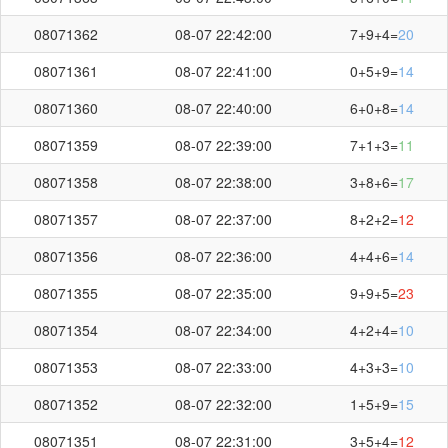
08071362
08-07 22:42:00
7+9+4=
20
08071361
08-07 22:41:00
0+5+9=
14
08071360
08-07 22:40:00
6+0+8=
14
08071359
08-07 22:39:00
7+1+3=
11
08071358
08-07 22:38:00
3+8+6=
17
08071357
08-07 22:37:00
8+2+2=
12
08071356
08-07 22:36:00
4+4+6=
14
08071355
08-07 22:35:00
9+9+5=
23
08071354
08-07 22:34:00
4+2+4=
10
08071353
08-07 22:33:00
4+3+3=
10
08071352
08-07 22:32:00
1+5+9=
15
08071351
08-07 22:31:00
3+5+4=
12