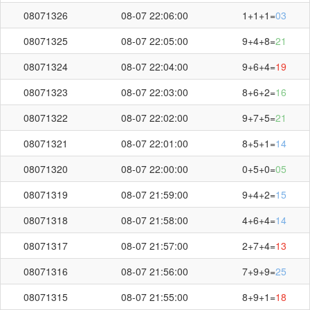
08071326
08-07 22:06:00
1+1+1=
03
08071325
08-07 22:05:00
9+4+8=
21
08071324
08-07 22:04:00
9+6+4=
19
08071323
08-07 22:03:00
8+6+2=
16
08071322
08-07 22:02:00
9+7+5=
21
08071321
08-07 22:01:00
8+5+1=
14
08071320
08-07 22:00:00
0+5+0=
05
08071319
08-07 21:59:00
9+4+2=
15
08071318
08-07 21:58:00
4+6+4=
14
08071317
08-07 21:57:00
2+7+4=
13
08071316
08-07 21:56:00
7+9+9=
25
08071315
08-07 21:55:00
8+9+1=
18