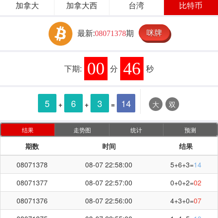
加拿大
加拿大西
台湾
比特币
咪牌
最新:
期
08071378
00
46
下期:
分
秒
5
6
3
14
+
+
=
大
双
结果
走势图
统计
预测
期数
时间
结果
08071378
08-07 22:58:00
5+6+3=
14
08071377
08-07 22:57:00
0+0+2=
02
08071376
08-07 22:56:00
4+3+0=
07