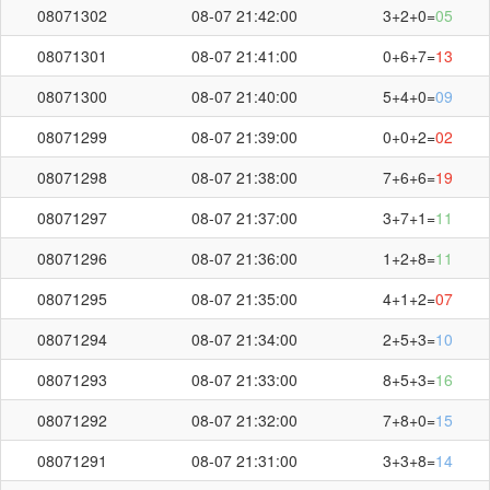
08071302
08-07 21:42:00
3+2+0=
05
08071301
08-07 21:41:00
0+6+7=
13
08071300
08-07 21:40:00
5+4+0=
09
08071299
08-07 21:39:00
0+0+2=
02
08071298
08-07 21:38:00
7+6+6=
19
08071297
08-07 21:37:00
3+7+1=
11
08071296
08-07 21:36:00
1+2+8=
11
08071295
08-07 21:35:00
4+1+2=
07
08071294
08-07 21:34:00
2+5+3=
10
08071293
08-07 21:33:00
8+5+3=
16
08071292
08-07 21:32:00
7+8+0=
15
08071291
08-07 21:31:00
3+3+8=
14